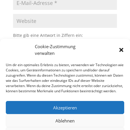
Bitte gib eine Antwort in Ziffern ein:
vier × drei =
Cookie-Zustimmung
verwalten
Um dir ein optimales Erlebnis zu bieten, verwenden wir Technologien wie
Cookies, um Geräteinformationen zu speichern und/oder darauf
zuzugreifen. Wenn du diesen Technologien zustimmst, können wir Daten
wie das Surfverhalten oder eindeutige IDs auf dieser Website
verarbeiten. Wenn du deine Zustimmung nicht erteilst oder zurückziehst,
können bestimmte Merkmale und Funktionen beeinträchtigt werden.
Akzeptieren
ChorAlle und Band Konzert „Barfuss im
Behind the Hits
Regen“
Ablehnen