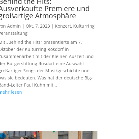
Behind the Hits:
Ausverkaufte Premiere und
großartige Atmosphäre
von
Admin
|
Okt. 7, 2023
|
Konzert
,
Kulturring
Veranstaltung
Mit „Behind the Hits“ präsentierte am 7.
Oktober der Kulturring Rosdorf in
Zusammenarbeit mit der Kleinen Auszeit und
der Bürgerstiftung Rosdorf eine Auswahl
großartiger Songs der Musikgeschichte und
was sie bedeuten. Was hat der deutsche Big-
Band-Leiter Paul Kuhn mit...
mehr lesen