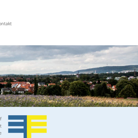
ontakt
f
t
e